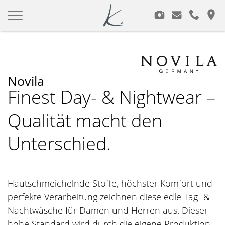
Modeagentur Kimpfler
Zum
Inhalt
springen
Novila
Finest Day- & Nightwear –
Qualität macht den
Unterschied.
Hautschmeichelnde Stoffe, höchster Komfort und
perfekte Verarbeitung zeichnen diese edle Tag- &
Nachtwäsche für Damen und Herren aus. Dieser
hohe Standard wird durch die eigene Produktion