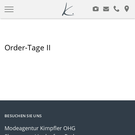
Modeagentur Kimpfler
Zum
Inhalt
springen
Order-Tage II
BESUCHEN SIE UNS
Modeagentur Kimpfler OHG