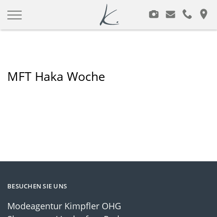
Modeagentur Kimpfler
Zum
Inhalt
springen
MFT Haka Woche
BESUCHEN SIE UNS
Modeagentur Kimpfler OHG