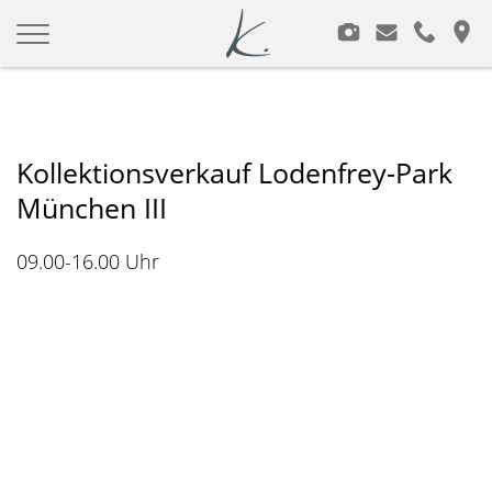
Modeagentur Kimpfler
Zum
Inhalt
springen
Kollektionsverkauf Lodenfrey-Park
München III
09.00-16.00 Uhr